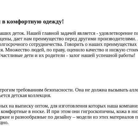
 в комфортную одежду!
ших деток. Нашей главной задачей является - удовлетворение п
й цены, дает нам преимущество перед другими производителями.
госрочного сотрудничества. Говорить о наших преимуществах мы
я. Множество людей, по праву, оценило качество и низкую стоим
Счастливые дети и их родители - залог нашей успешной работы!
 строгим требованиям безопасности. Она не должна вызывать ал
ется детская коллекция.
ых на выписку оптом, для изготовления которых наша компания
 комфортные в носке. И при этом они гигроскопичны, кожа в ни
яркие и разнообразные по дизайну – модели из этих материалов
дно.