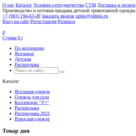
О нас
Каталог
Условия сотрудничества
CTM
Доставка и оплата
Производство и оптовая продажа детской трикотажной одежды
+7 (903) 194-63-49
Заказать звонок
uplus@oilteks.ru
Вход на сайт
Регистрация
Розница
0
Сумма
0
i
По коллекции
Ясельное
Детская
Распродажа
Каталог
Ясельная одежда
Одежда для сада
Коллекции "У+"
Распродажа
Распродажа 2021
Взрослая одежда
Товар дня