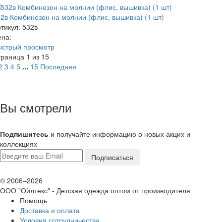
2в Комбинезон на молнии (флис, вышивка) (1 шт)
тикул: 532в
ена:
ыстрый просмотр
раница 1 из 15
2
3
4
5
...
15
Последняя
Вы смотрели
Подпишитесь
и получайте информацию о новых акцих и
коллекциях
© 2006–2026
ООО "Ойлтекс"
- Детская одежда оптом от производителя
Помощь
Доставка и оплата
Условия сотрудничества