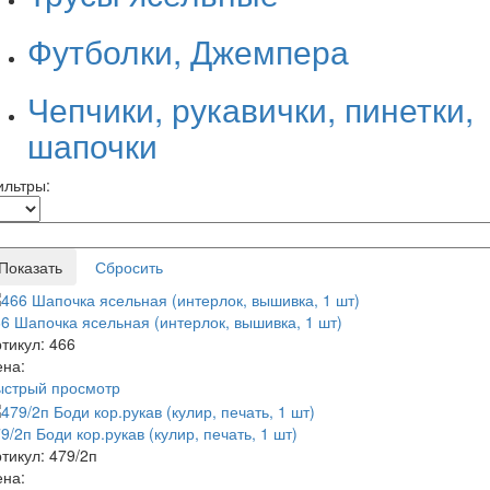
Футболки, Джемпера
Чепчики, рукавички, пинетки,
шапочки
ильтры:
6 Шапочка ясельная (интерлок, вышивка, 1 шт)
тикул: 466
ена:
ыстрый просмотр
9/2п Боди кор.рукав (кулир, печать, 1 шт)
тикул: 479/2п
ена: