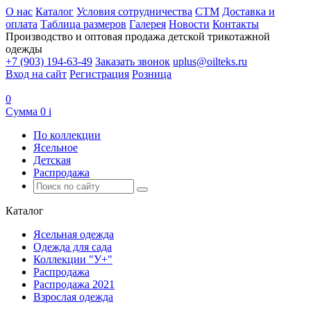
О нас
Каталог
Условия сотрудничества
CTM
Доставка и
оплата
Таблица размеров
Галерея
Новости
Контакты
Производство и оптовая продажа детской трикотажной
одежды
+7 (903) 194-63-49
Заказать звонок
uplus@oilteks.ru
Вход на сайт
Регистрация
Розница
0
Сумма
0
i
По коллекции
Ясельное
Детская
Распродажа
Каталог
Ясельная одежда
Одежда для сада
Коллекции "У+"
Распродажа
Распродажа 2021
Взрослая одежда