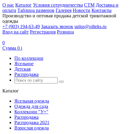
О нас
Каталог
Условия сотрудничества
CTM
Доставка и
оплата
Таблица размеров
Галерея
Новости
Контакты
Производство и оптовая продажа детской трикотажной
одежды
+7 (903) 194-63-49
Заказать звонок
uplus@oilteks.ru
Вход на сайт
Регистрация
Розница
0
Сумма
0
i
По коллекции
Ясельное
Детская
Распродажа
Каталог
Ясельная одежда
Одежда для сада
Коллекции "У+"
Распродажа
Распродажа 2021
Взрослая одежда