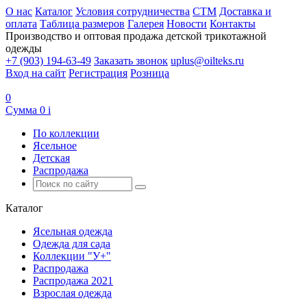
О нас
Каталог
Условия сотрудничества
CTM
Доставка и
оплата
Таблица размеров
Галерея
Новости
Контакты
Производство и оптовая продажа детской трикотажной
одежды
+7 (903) 194-63-49
Заказать звонок
uplus@oilteks.ru
Вход на сайт
Регистрация
Розница
0
Сумма
0
i
По коллекции
Ясельное
Детская
Распродажа
Каталог
Ясельная одежда
Одежда для сада
Коллекции "У+"
Распродажа
Распродажа 2021
Взрослая одежда